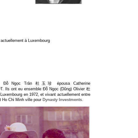
actuellement à Luxembourg
rd, Đỗ Ngọc Trân 杜玉珍 épousa Catherine
 Ils ont eu ensemble Đỗ Ngọc (Dũng) Olivier 杜
uxembourg en 1972, et vivant actuellement entre
 Ho Chi Minh ville pour
Dynasty Investments
.