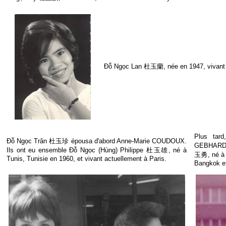
Đỗ Ngọc Lan 杜玉蘭, née en 1947, vivant 
Plus ta
Đỗ Ngọc Trân 杜玉珍 épousa d'abord Anne-Marie COUDOUX.
GEBHARDT.
Ils ont eu ensemble Đỗ Ngọc (Hùng) Philippe 杜玉雄, né à
玉勇, né à L
Tunis, Tunisie en 1960, et vivant actuellement à Paris.
Bangkok et