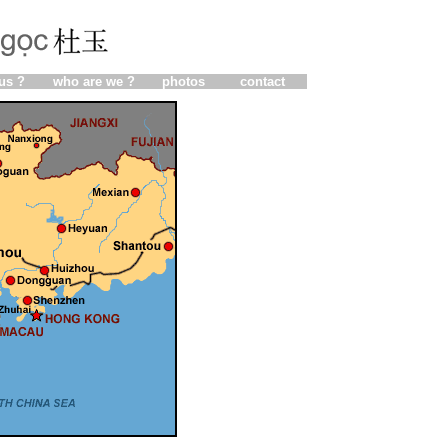
us ?
who are we ?
photos
contact