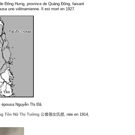
 de Đông Hưng, province de Quảng Đông, faisant
pousa une viêtnamienne. Il est mort en 1927.
, épousa Nguyễn Thị Đã.
ằng Tôn Nữ Thị Tường 公曾孫女氏想
, née en 1914,