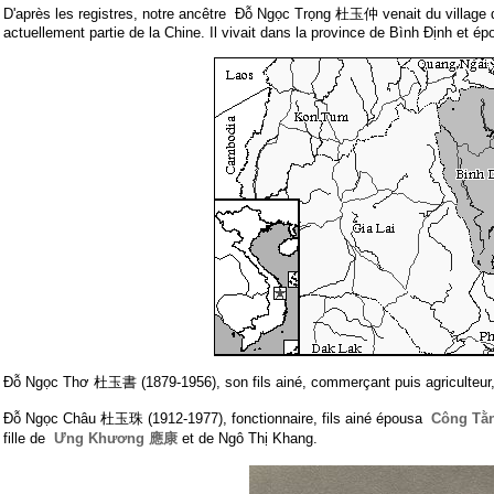
D'après les registres, notre ancêtre Đỗ Ngọc Trọng 杜玉仲 venait du village
actuellement partie de la Chine. Il vivait dans la province de Bình Định et é
Đỗ Ngọc Thơ 杜玉書 (1879-1956), son fils ainé, commerçant puis agriculteur
Đỗ Ngọc Châu 杜玉珠 (1912-1977), fonctionnaire, fils ainé épousa
Công T
fille de
Ưng Khương 應康
et de Ngô Thị Khang.