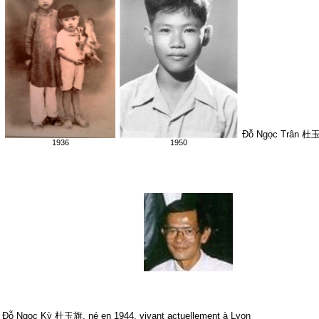
Đỗ Ngọc Trân 杜玉珍
1936
1950
Đỗ Ngọc Kỳ 杜玉旗, né en 1944, vivant actuellement à Lyon